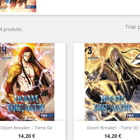
Trier 
 4 produits.
Aperçu rapide
Aperçu rapide


Doom Breaker - Tome 04
Doom Breaker - Tome 03
Prix
Prix
14,20 €
14,20 €