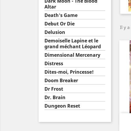
Dark Moon - The blood
Altar
Death's Game
Debut Or Die
Il y a
Delusion
Demoiselle Lapine et le
grand méchant Léopard
Dimensional Mercenary
Distress
Dites-moi, Princesse!
Doom Breaker
Dr Frost
Dr. Brain
Dungeon Reset