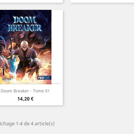
Aperçu rapide

Doom Breaker - Tome 01
Prix
14,20 €
ichage 1-4 de 4 article(s)