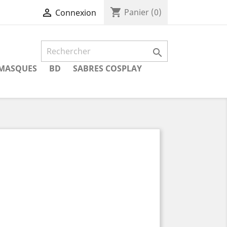
shopping_cart

Panier
(0)
Connexion

MASQUES
BD
SABRES COSPLAY