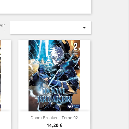
par

:
Aperçu rapide

Doom Breaker - Tome 02
Prix
14,20 €