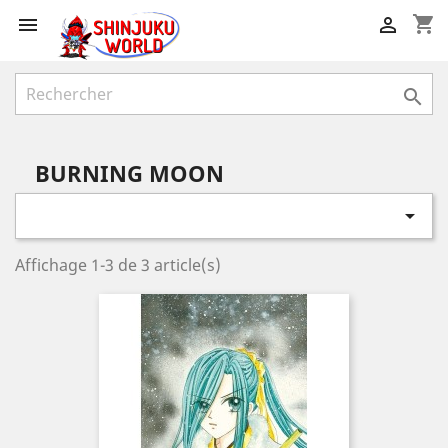
shopping_cart



BURNING MOON

Affichage 1-3 de 3 article(s)