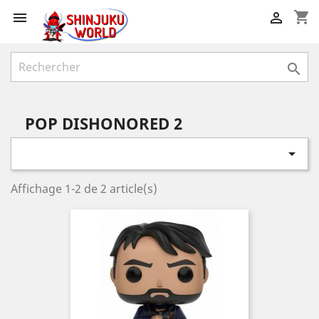
shopping_cart



POP DISHONORED 2

Affichage 1-2 de 2 article(s)