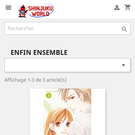
shopping_cart



ENFIN ENSEMBLE

Affichage 1-3 de 3 article(s)