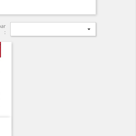
par

: