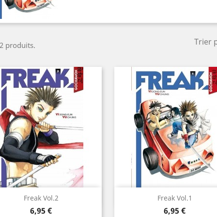
Trier 
 2 produits.
Aperçu rapide
Aperçu rapide


Freak Vol.2
Freak Vol.1
Prix
Prix
6,95 €
6,95 €