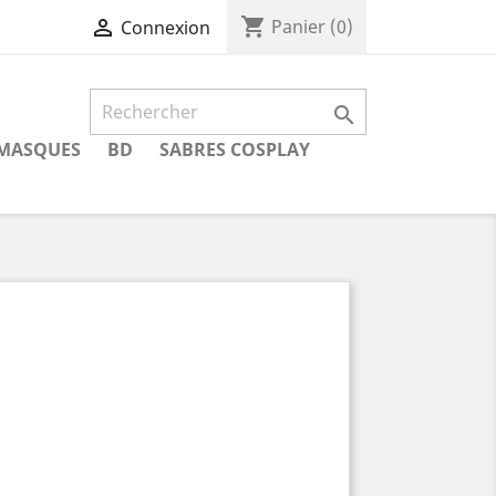
shopping_cart

Panier
(0)
Connexion

MASQUES
BD
SABRES COSPLAY