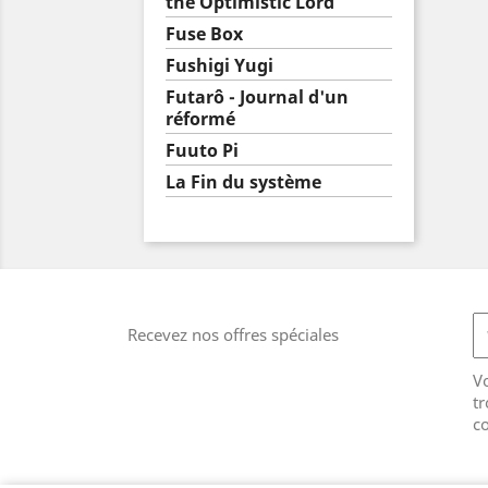
the Optimistic Lord
Fuse Box
Fushigi Yugi
Futarô - Journal d'un
réformé
Fuuto Pi
La Fin du système
Recevez nos offres spéciales
V
tr
co