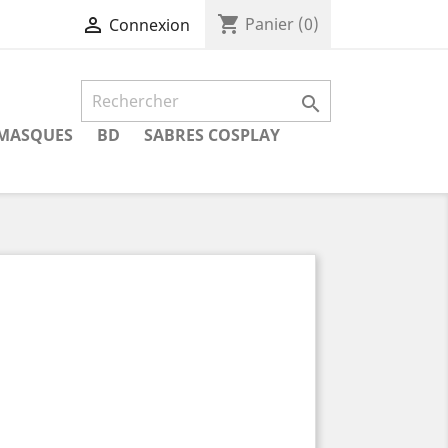
shopping_cart

Panier
(0)
Connexion

MASQUES
BD
SABRES COSPLAY