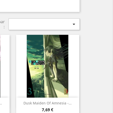
par

:
Aperçu rapide

..
Dusk Maiden Of Amnesia -...
Prix
7,69 €