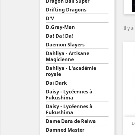
Dragon Ball Super
Drifting Dragons
D'V
D.Gray-Man
Il y a
Da! Da! Da!
Daemon Slayers
Dahliya - Artisane
Magicienne
Dahliya - L'académie
royale
Dai Dark
Daisy - Lycéennes à
Fukushima
Daisy - Lycéennes à
Fukushima
Dame Dara de Reiwa
D
Damned Master