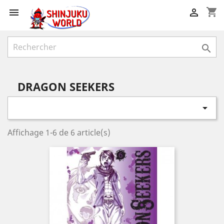
shopping_cart



DRAGON SEEKERS

Affichage 1-6 de 6 article(s)