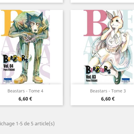
Aperçu rapide
Aperçu rapide


Beastars - Tome 4
Beastars - Tome 3
Prix
Prix
6,60 €
6,60 €
ichage 1-5 de 5 article(s)