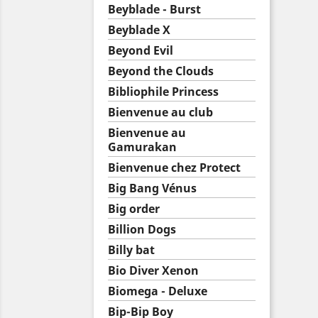
Beyblade - Burst
Beyblade X
Beyond Evil
Beyond the Clouds
Bibliophile Princess
Bienvenue au club
Bienvenue au
Gamurakan
Bienvenue chez Protect
Big Bang Vénus
Big order
Billion Dogs
Billy bat
Bio Diver Xenon
Biomega - Deluxe
Bip-Bip Boy