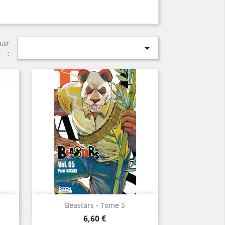
par

:
Aperçu rapide

Beastars - Tome 5
Prix
6,60 €