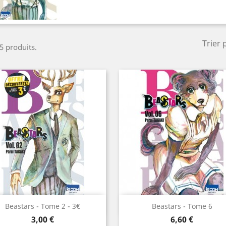
Trier 
 5 produits.
Aperçu rapide
Aperçu rapide


Beastars - Tome 2 - 3€
Beastars - Tome 6
Prix
Prix
3,00 €
6,60 €