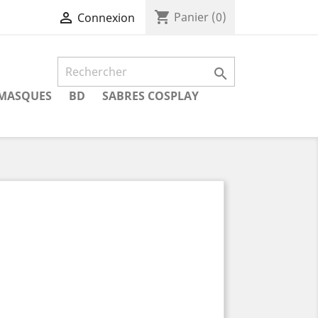
shopping_cart

Panier
(0)
Connexion

MASQUES
BD
SABRES COSPLAY