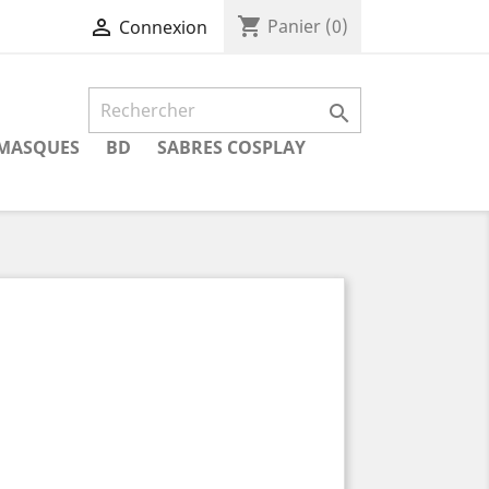
shopping_cart

Panier
(0)
Connexion

MASQUES
BD
SABRES COSPLAY