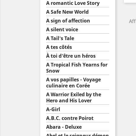
A romantic Love Story
A Safe New World
A sign of affection
Aff
A silent voice
A Tail's Tale
A tes côtés
À toi d'être un héros
A Tropical Fish Yearns for
Snow
A vos papilles - Voyage
culinaire en Corée
A Warrior Exiled by the
Hero and His Lover
A-Girl
A.B.C. contre Poirot
Abara - Deluxe
Abel et le seigneur démon