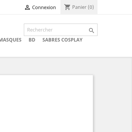
shopping_cart

Panier
(0)
Connexion

MASQUES
BD
SABRES COSPLAY