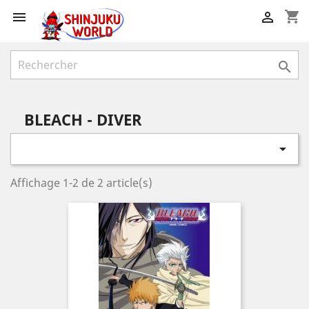
shopping_cart



BLEACH - DIVER

Affichage 1-2 de 2 article(s)