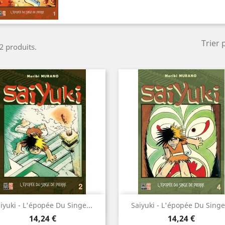
Trier 
 2 produits.
Aperçu rapide
Aperçu rapide


iyuki - L'épopée Du Singe...
Saiyuki - L'épopée Du Singe.
Prix
Prix
14,24 €
14,24 €