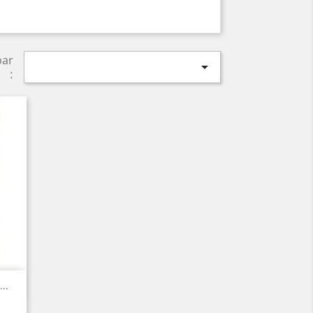
par

:
..