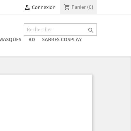
shopping_cart

Panier
(0)
Connexion

MASQUES
BD
SABRES COSPLAY