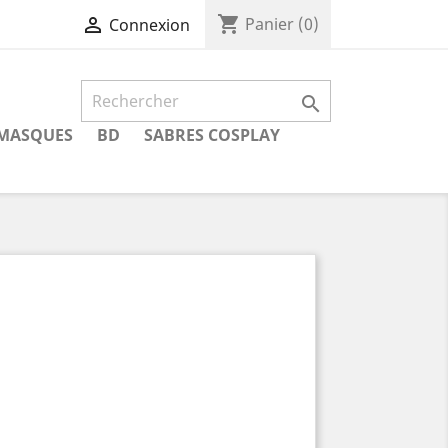
shopping_cart

Panier
(0)
Connexion

MASQUES
BD
SABRES COSPLAY