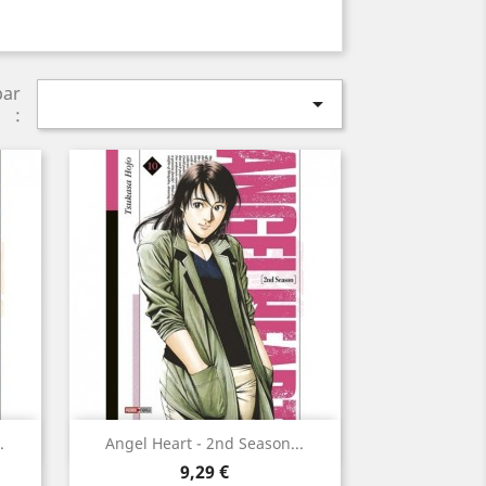
par

:
Aperçu rapide

.
Angel Heart - 2nd Season...
Prix
9,29 €