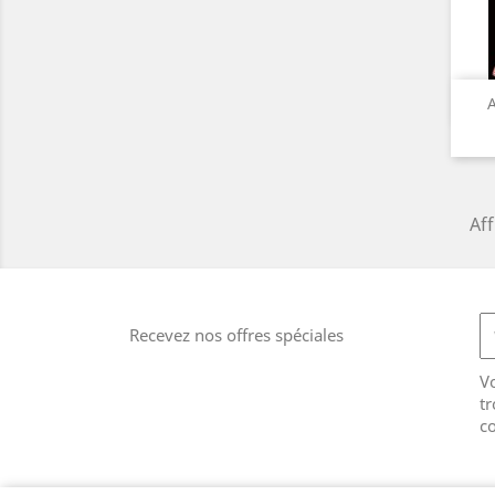
A
Aff
Recevez nos offres spéciales
V
tr
co