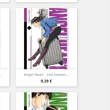
Aperçu rapide

.
Angel Heart - 2nd Season...
Prix
9,29 €