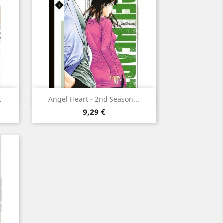
Aperçu rapide

.
Angel Heart - 2nd Season...
Prix
9,29 €