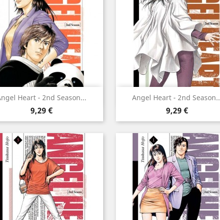
Aperçu rapide
Aperçu rapide


ngel Heart - 2nd Season...
Angel Heart - 2nd Season..
Prix
Prix
9,29 €
9,29 €