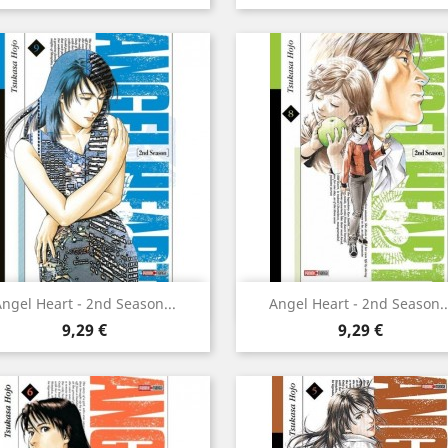
Aperçu rapide
Aperçu rapide


ngel Heart - 2nd Season...
Angel Heart - 2nd Season..
Prix
Prix
9,29 €
9,29 €