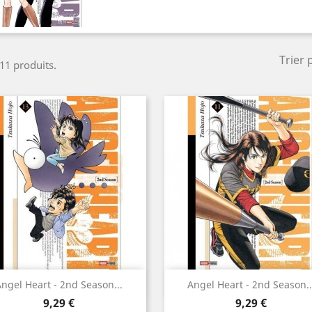
Trier 
 11 produits.
Aperçu rapide
Aperçu rapide


ngel Heart - 2nd Season...
Angel Heart - 2nd Season..
Prix
Prix
9,29 €
9,29 €