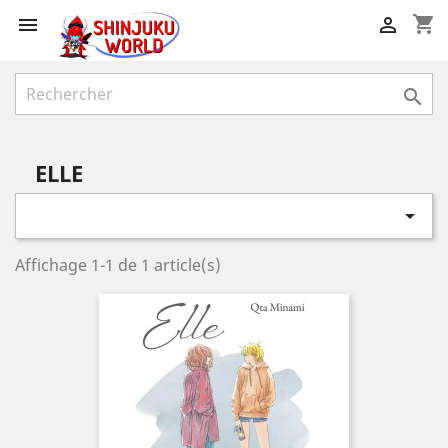
shopping_cart



ELLE

Affichage 1-1 de 1 article(s)