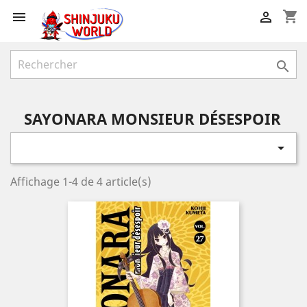
shopping_cart



SAYONARA MONSIEUR DÉSESPOIR

Affichage 1-4 de 4 article(s)