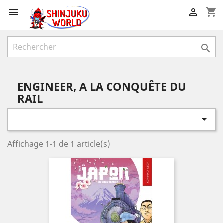
shopping_cart



ENGINEER, A LA CONQUÊTE DU
RAIL

Affichage 1-1 de 1 article(s)