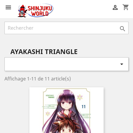
shopping_cart



AYAKASHI TRIANGLE

Affichage 1-11 de 11 article(s)