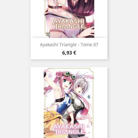
Ayakashi Triangle - Tome 07
Prix
6,93 €