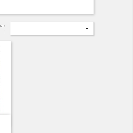
par

: