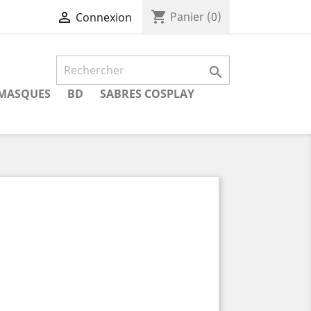
shopping_cart

Panier
(0)
Connexion

MASQUES
BD
SABRES COSPLAY