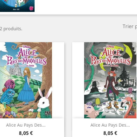
Trier 
 2 produits.
Aperçu rapide
Aperçu rapide


Alice Au Pays Des...
Alice Au Pays Des...
Prix
Prix
8,05 €
8,05 €