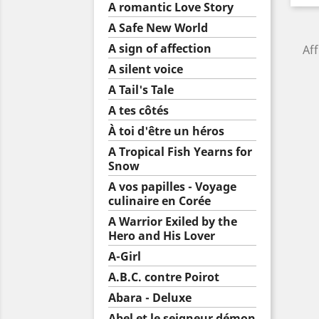
A romantic Love Story
A Safe New World
A sign of affection
Aff
A silent voice
A Tail's Tale
A tes côtés
À toi d'être un héros
A Tropical Fish Yearns for
Snow
A vos papilles - Voyage
culinaire en Corée
A Warrior Exiled by the
Hero and His Lover
A-Girl
A.B.C. contre Poirot
Abara - Deluxe
Abel et le seigneur démon