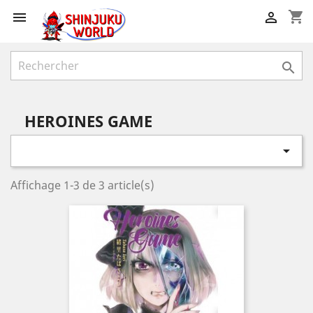
shopping_cart



HEROINES GAME

Affichage 1-3 de 3 article(s)