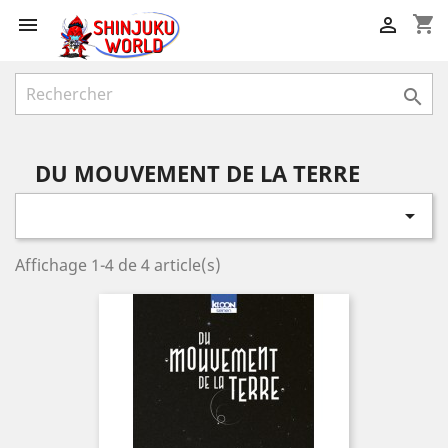
shopping_cart



DU MOUVEMENT DE LA TERRE

Affichage 1-4 de 4 article(s)