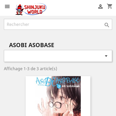
shopping_cart



ASOBI ASOBASE

Affichage 1-3 de 3 article(s)