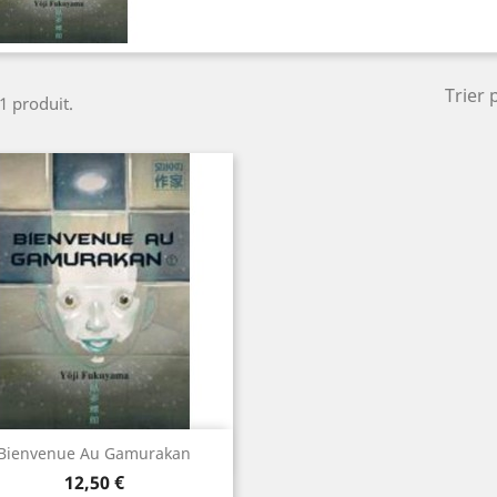
Trier 
 1 produit.
Aperçu rapide

Bienvenue Au Gamurakan
Prix
12,50 €