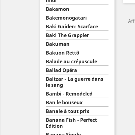
midi
Bakamon
Bakemonogatari
Aff
Baki Gaiden: Scarface
Baki The Grappler
Bakuman
Bakuon Rettô
Balade au crépuscule
Ballad Opéra
Baltzar - La guerre dans
le sang
Bambi - Remodeled
Ban le bouseux
Banale à tout prix
Banana Fish - Perfect
Edition
Banana Sioule