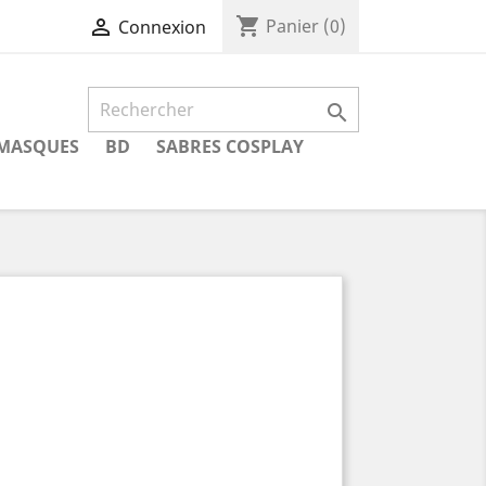
shopping_cart

Panier
(0)
Connexion

MASQUES
BD
SABRES COSPLAY