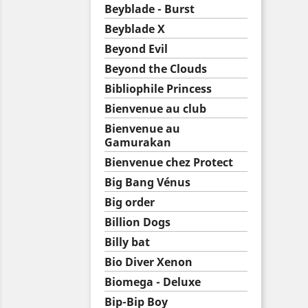
Beyblade - Burst
Beyblade X
Beyond Evil
Beyond the Clouds
Bibliophile Princess
Bienvenue au club
Bienvenue au
Gamurakan
Bienvenue chez Protect
Big Bang Vénus
Big order
Billion Dogs
Billy bat
Bio Diver Xenon
Biomega - Deluxe
Bip-Bip Boy