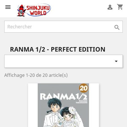
shopping_cart



RANMA 1/2 - PERFECT EDITION

Affichage 1-20 de 20 article(s)