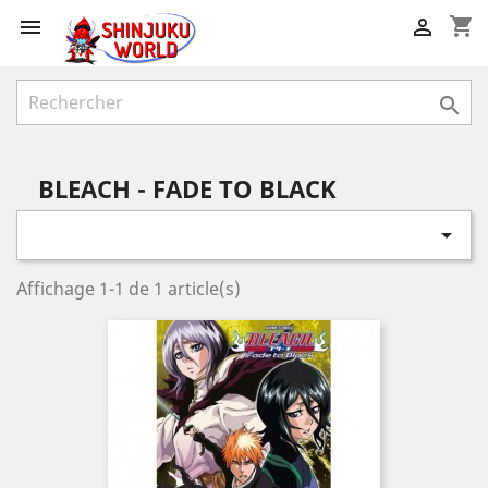
shopping_cart



BLEACH - FADE TO BLACK

Affichage 1-1 de 1 article(s)