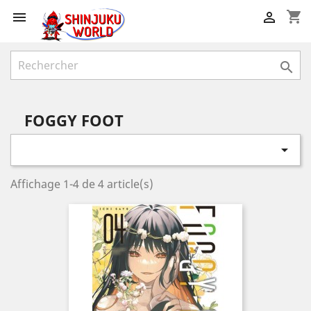
shopping_cart



FOGGY FOOT

Affichage 1-4 de 4 article(s)