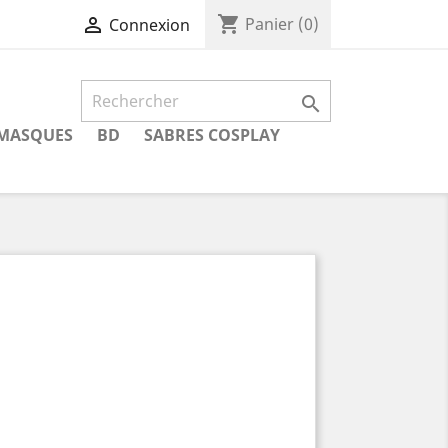
shopping_cart

Panier
(0)
Connexion

MASQUES
BD
SABRES COSPLAY