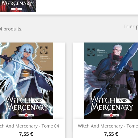
Trier 
 4 produits.
Aperçu rapide
Aperçu rapide


ch And Mercenary - Tome 04
Witch And Mercenary - Tome
Prix
Prix
7,55 €
7,55 €