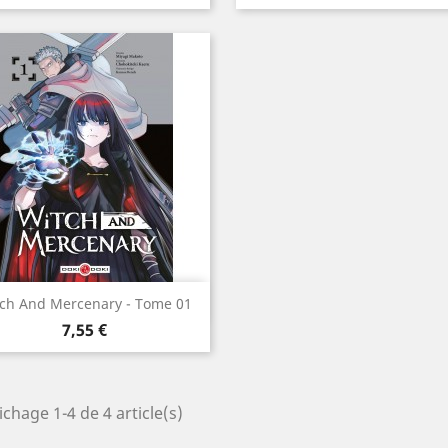
Aperçu rapide

ch And Mercenary - Tome 01
Prix
7,55 €
ichage 1-4 de 4 article(s)