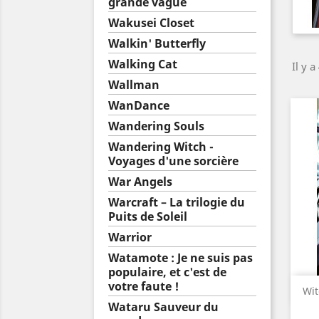
grande vague
Wakusei Closet
Walkin' Butterfly
Walking Cat
Il y a
Wallman
WanDance
Wandering Souls
Wandering Witch -
Voyages d'une sorcière
War Angels
Warcraft – La trilogie du
Puits de Soleil
Warrior
Watamote : Je ne suis pas
populaire, et c'est de
votre faute !
Wit
Wataru Sauveur du