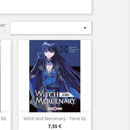
par

:
Aperçu rapide

 03
Witch And Mercenary - Tome 02
Prix
7,55 €