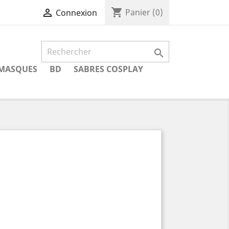
shopping_cart

Panier
(0)
Connexion

MASQUES
BD
SABRES COSPLAY