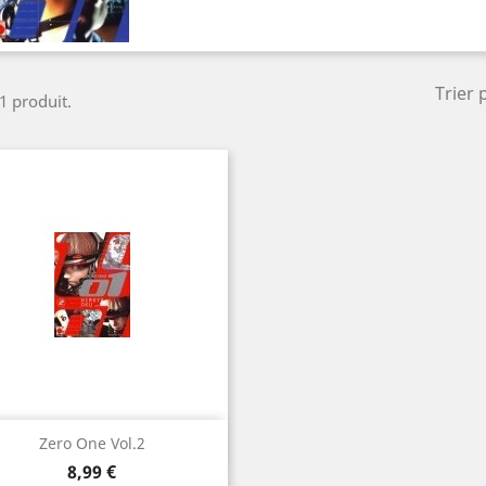
Trier 
 1 produit.
Aperçu rapide

Zero One Vol.2
Prix
8,99 €