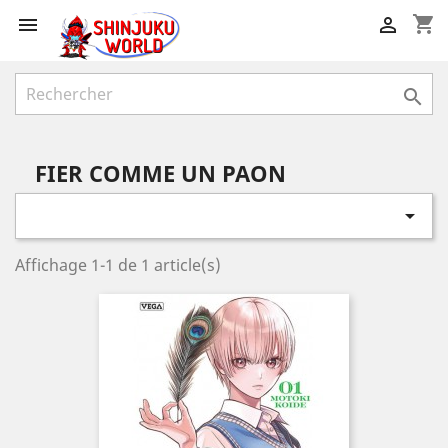
shopping_cart



FIER COMME UN PAON

Affichage 1-1 de 1 article(s)