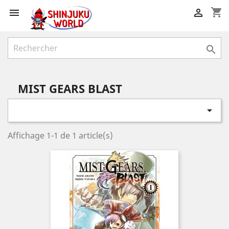
shopping_cart



MIST GEARS BLAST

Affichage 1-1 de 1 article(s)