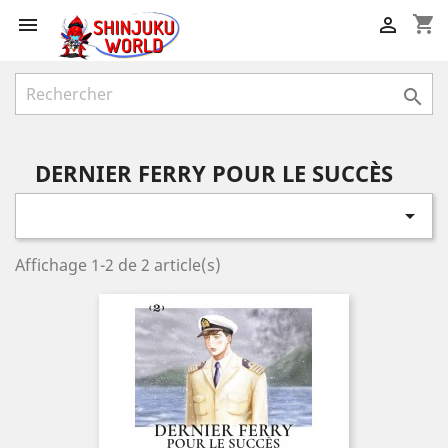
shopping_cart



DERNIER FERRY POUR LE SUCCÈS

Affichage 1-2 de 2 article(s)