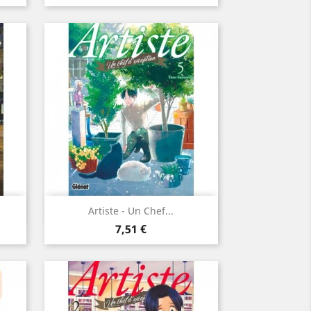
Aperçu rapide

Artiste - Un Chef...
Prix
7,51 €