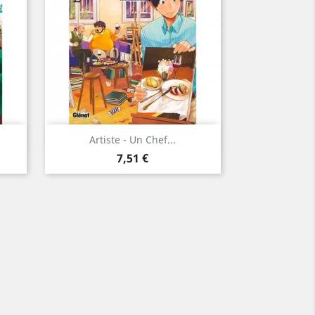
Aperçu rapide

Artiste - Un Chef...
Prix
7,51 €