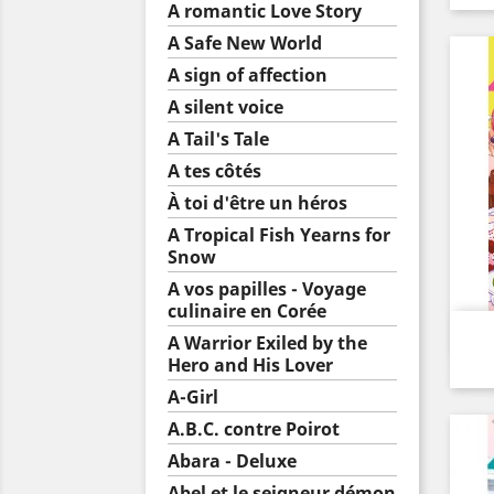
A romantic Love Story
A Safe New World
A sign of affection
A silent voice
A Tail's Tale
A tes côtés
À toi d'être un héros
A Tropical Fish Yearns for
Snow
A vos papilles - Voyage
culinaire en Corée
A Warrior Exiled by the
Hero and His Lover
A-Girl
A.B.C. contre Poirot
Abara - Deluxe
Abel et le seigneur démon