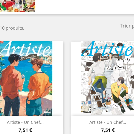
Trier 
 10 produits.
Aperçu rapide
Aperçu rapide


Artiste - Un Chef...
Artiste - Un Chef...
Prix
Prix
7,51 €
7,51 €