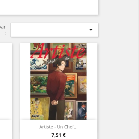
par

:
Aperçu rapide

Artiste - Un Chef...
Prix
7,51 €