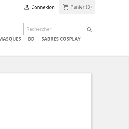
shopping_cart

Panier
(0)
Connexion

MASQUES
BD
SABRES COSPLAY