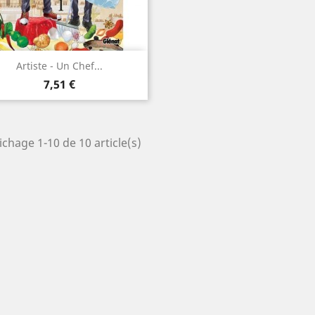
Aperçu rapide

Artiste - Un Chef...
Prix
7,51 €
ichage 1-10 de 10 article(s)