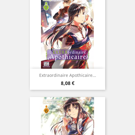
Extraordinaire Apothicaire...
Prix
8,08 €