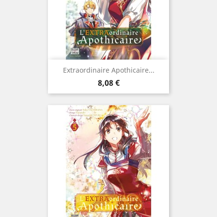
Extraordinaire Apothicaire...
Prix
8,08 €