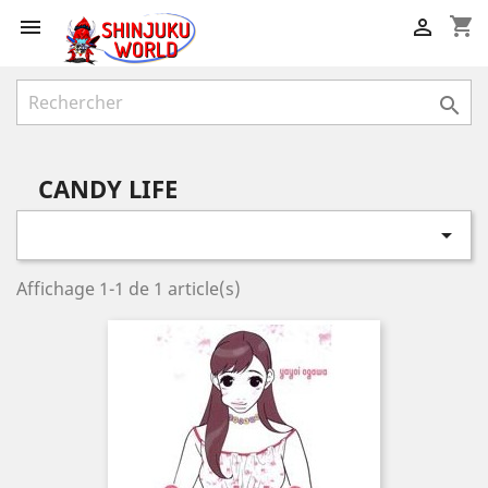
shopping_cart



CANDY LIFE

Affichage 1-1 de 1 article(s)