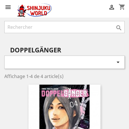
shopping_cart



DOPPELGÄNGER

Affichage 1-4 de 4 article(s)