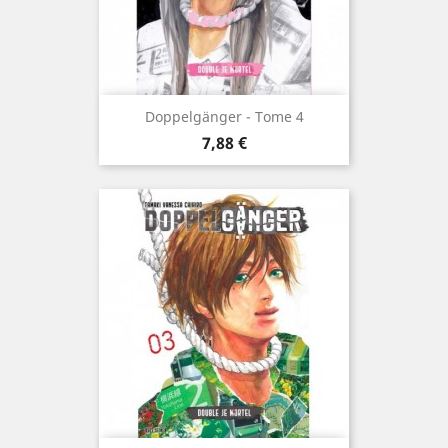
Doppelgänger - Tome 4
Prix
7,88 €