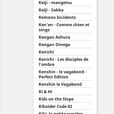
Keiji - mangetsu
Keiji - Sakka
Kemono Incidents
Ken'en - Comme chien et
singe
Kengan Ashura
Kengan Omega
Kenichi
Kenichi - Les disciples de
l'ombre
Kenshin - le vagabond -
Perfect Edition
Kenshin le Vagabond
Ki & Hi
Kids on the Slope
Kikaider Code 02
Kiki, la petite sorcière