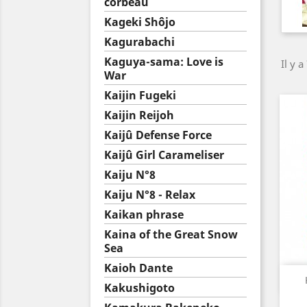
corbeau
Kageki Shôjo
Kagurabachi
Kaguya-sama: Love is
Il y a
War
Kaijin Fugeki
Kaijin Reijoh
Kaijû Defense Force
Kaijû Girl Carameliser
Kaiju N°8
Kaiju N°8 - Relax
Kaikan phrase
Kaina of the Great Snow
Sea
Kaioh Dante
Kakushigoto