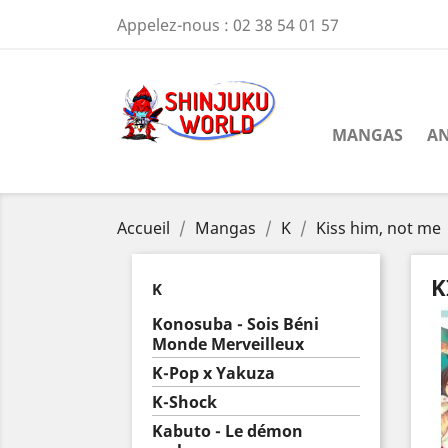
Appelez-nous :
02 38 54 01 57
MANGAS
AN
Accueil
Mangas
K
Kiss him, not me
K
K
Konosuba - Sois Béni
Monde Merveilleux
K-Pop x Yakuza
K-Shock
Kabuto - Le démon