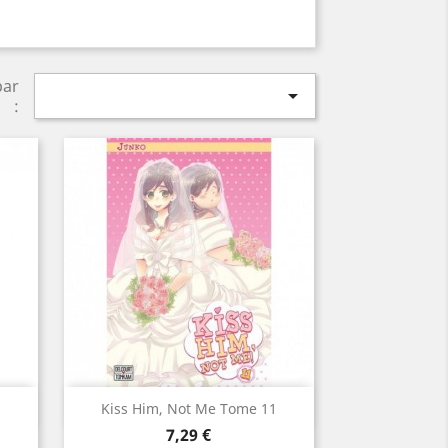
par

:
Aperçu rapide

3
Kiss Him, Not Me Tome 11
Prix
7,29 €