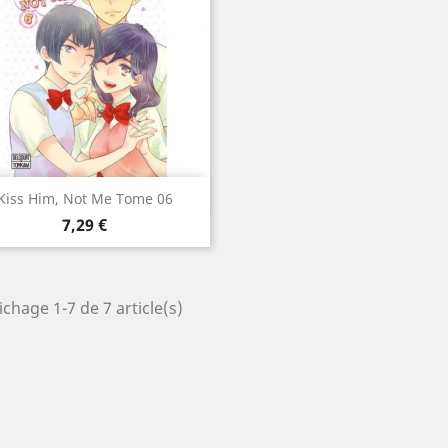
Aperçu rapide

Kiss Him, Not Me Tome 06
Prix
7,29 €
ichage 1-7 de 7 article(s)