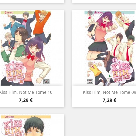
Aperçu rapide
Aperçu rapide


Kiss Him, Not Me Tome 10
Kiss Him, Not Me Tome 0
Prix
Prix
7,29 €
7,29 €