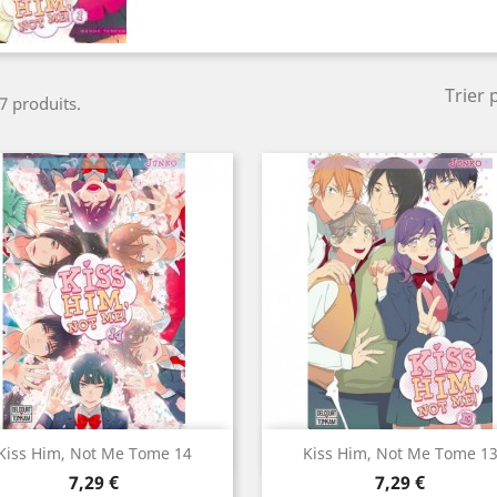
Trier 
 7 produits.
Aperçu rapide
Aperçu rapide


Kiss Him, Not Me Tome 14
Kiss Him, Not Me Tome 1
Prix
Prix
7,29 €
7,29 €