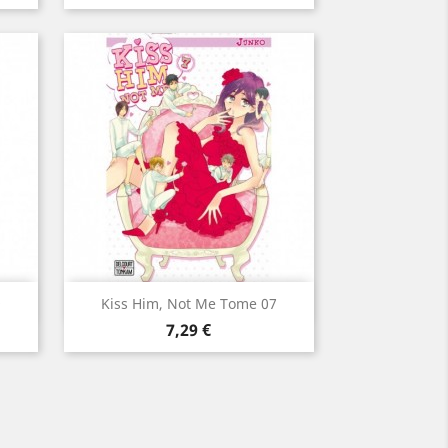
Aperçu rapide

9
Kiss Him, Not Me Tome 07
Prix
7,29 €