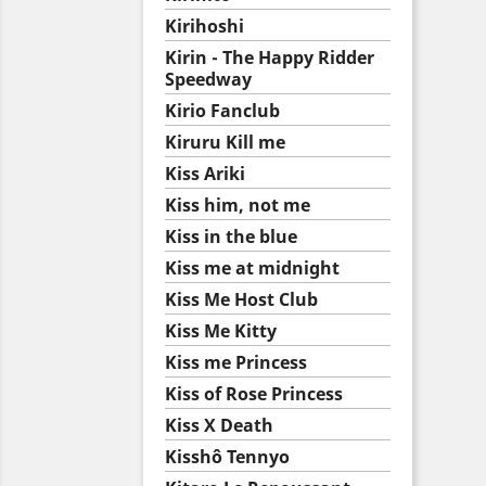
Kirihoshi
Kirin - The Happy Ridder
Speedway
Kirio Fanclub
Kiruru Kill me
Kiss Ariki
Kiss him, not me
Kiss in the blue
Kiss me at midnight
Kiss Me Host Club
Kiss Me Kitty
Kiss me Princess
Kiss of Rose Princess
Kiss X Death
Kisshô Tennyo