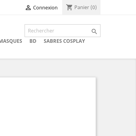
shopping_cart

Panier
(0)
Connexion

MASQUES
BD
SABRES COSPLAY