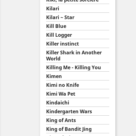
Kilari
Kilari ~ Star
Kill Blue
Kill Logger
Killer instinct
Killer Shark in Another
World
Killing Me - Killing You
Kimen
Kimi no Knife
Kimi Wa Pet
Kindaichi
Kindergarten Wars
King of Ants
King of Bandit Jing