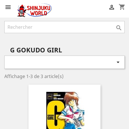
shopping_cart



G GOKUDO GIRL

Affichage 1-3 de 3 article(s)