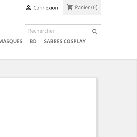
shopping_cart

Panier
(0)
Connexion

MASQUES
BD
SABRES COSPLAY