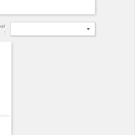
par

: