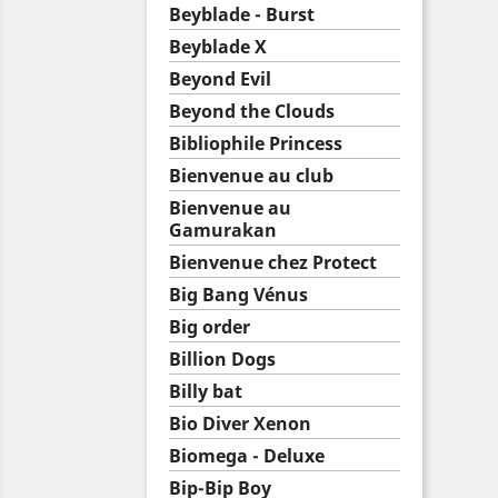
Beyblade - Burst
Beyblade X
Beyond Evil
Beyond the Clouds
Bibliophile Princess
Bienvenue au club
Bienvenue au
Gamurakan
Bienvenue chez Protect
Big Bang Vénus
Big order
Billion Dogs
Billy bat
Bio Diver Xenon
Biomega - Deluxe
Bip-Bip Boy