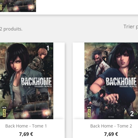
Trier 
 2 produits.
Aperçu rapide
Aperçu rapide


Back Home - Tome 1
Back Home - Tome 2
Prix
Prix
7,69 €
7,69 €