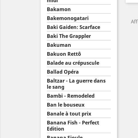
midi
Bakamon
Bakemonogatari
Aff
Baki Gaiden: Scarface
Baki The Grappler
Bakuman
Bakuon Rettô
Balade au crépuscule
Ballad Opéra
Baltzar - La guerre dans
le sang
Bambi - Remodeled
Ban le bouseux
Banale à tout prix
Banana Fish - Perfect
Edition
Banana Sioule