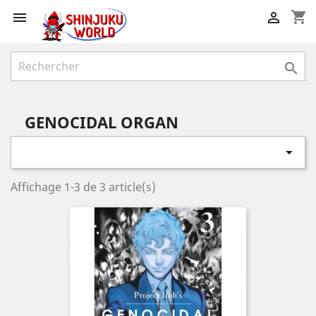
shopping_cart



GENOCIDAL ORGAN

Affichage 1-3 de 3 article(s)