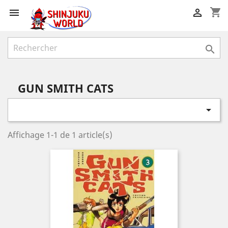
shopping_cart



GUN SMITH CATS

Affichage 1-1 de 1 article(s)