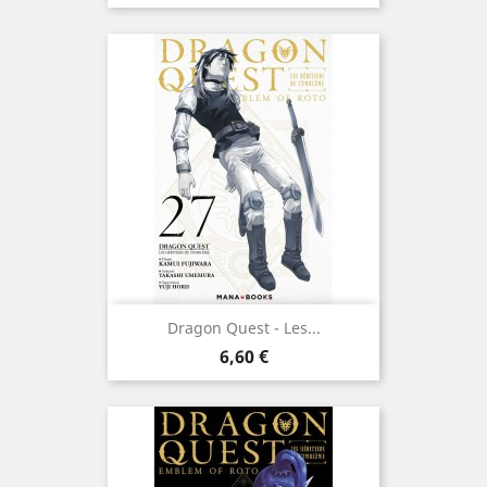
Dragon Quest - Les...
Prix
6,60 €