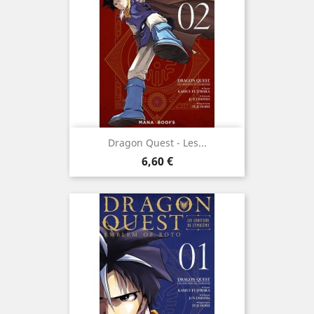
Dragon Quest - Les...
Prix
6,60 €