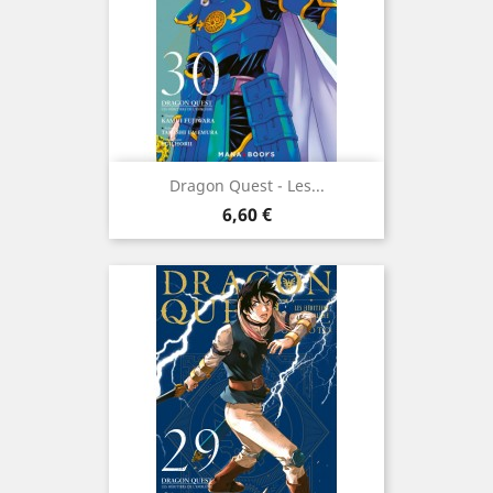
Dragon Quest - Les...
Prix
6,60 €