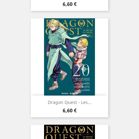
Prix
6,60 €
Dragon Quest - Les...
Prix
6,60 €