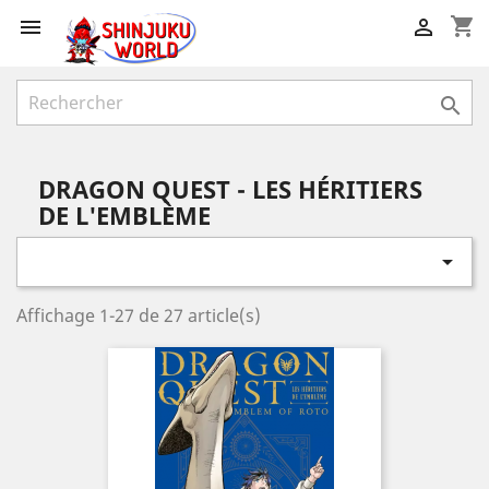
shopping_cart



DRAGON QUEST - LES HÉRITIERS
DE L'EMBLÈME

Affichage 1-27 de 27 article(s)