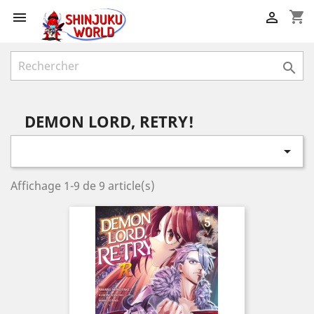
shopping_cart



DEMON LORD, RETRY!

Affichage 1-9 de 9 article(s)