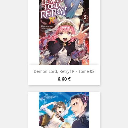
Demon Lord, Retry! R - Tome 02
Prix
6,60 €