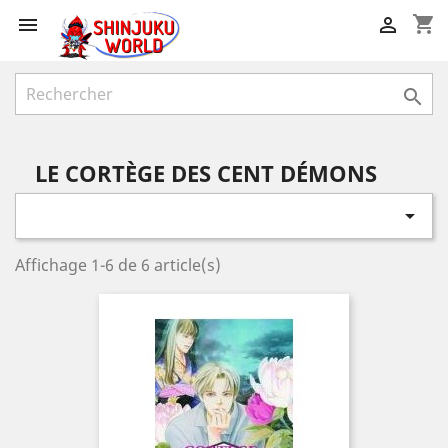
shopping_cart



LE CORTÈGE DES CENT DÉMONS

Affichage 1-6 de 6 article(s)