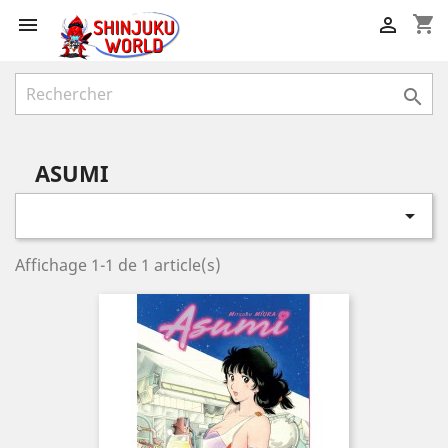
shopping_cart



ASUMI

Affichage 1-1 de 1 article(s)