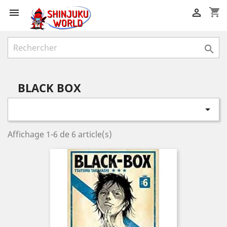
shopping_cart



BLACK BOX

Affichage 1-6 de 6 article(s)