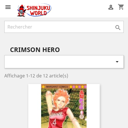
shopping_cart



CRIMSON HERO

Affichage 1-12 de 12 article(s)