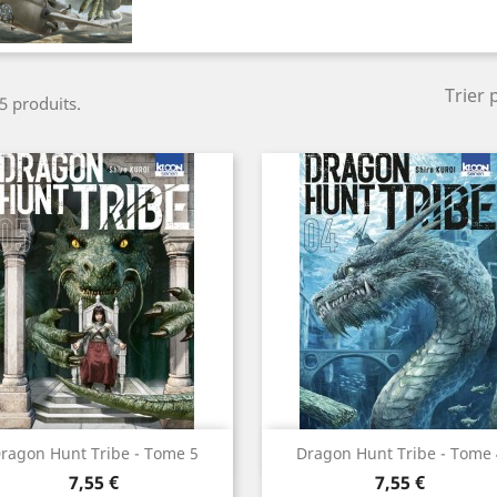
Trier 
 5 produits.
Aperçu rapide
Aperçu rapide


ragon Hunt Tribe - Tome 5
Dragon Hunt Tribe - Tome 
Prix
Prix
7,55 €
7,55 €