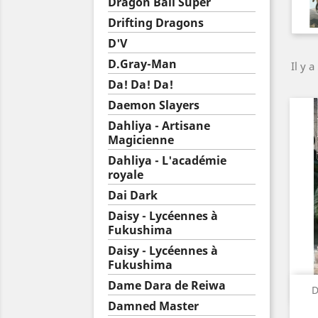
Dragon Ball Super
Drifting Dragons
D'V
D.Gray-Man
Il y a
Da! Da! Da!
Daemon Slayers
Dahliya - Artisane
Magicienne
Dahliya - L'académie
royale
Dai Dark
Daisy - Lycéennes à
Fukushima
Daisy - Lycéennes à
Fukushima
Dame Dara de Reiwa
D
Damned Master