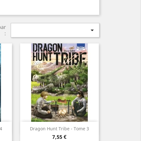
par

:
Aperçu rapide

4
Dragon Hunt Tribe - Tome 3
Prix
7,55 €