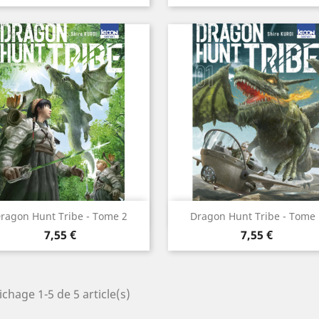
Aperçu rapide
Aperçu rapide


ragon Hunt Tribe - Tome 2
Dragon Hunt Tribe - Tome 
Prix
Prix
7,55 €
7,55 €
ichage 1-5 de 5 article(s)