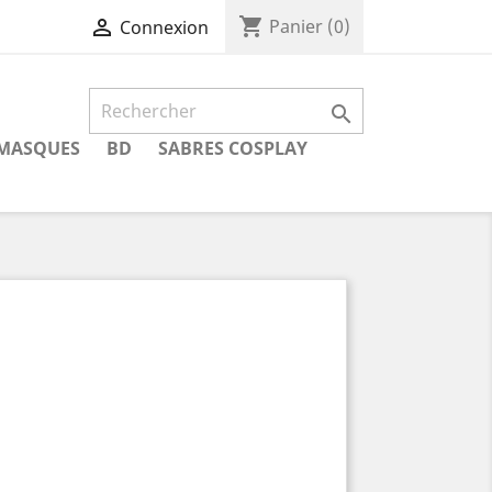
shopping_cart

Panier
(0)
Connexion

MASQUES
BD
SABRES COSPLAY