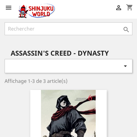
shopping_cart



ASSASSIN'S CREED - DYNASTY

Affichage 1-3 de 3 article(s)