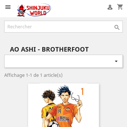
shopping_cart



AO ASHI - BROTHERFOOT

Affichage 1-1 de 1 article(s)