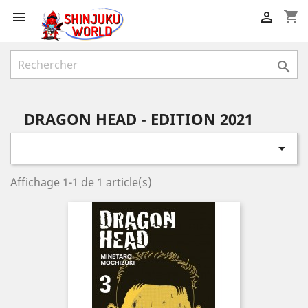
shopping_cart



DRAGON HEAD - EDITION 2021

Affichage 1-1 de 1 article(s)