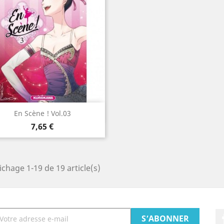
Aperçu rapide

En Scène ! Vol.03
Prix
7,65 €
ichage 1-19 de 19 article(s)