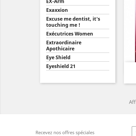
EX-Arm
Exaxxion
Excuse me dentist, it's
touching me !
Exécutrices Women
Extraordinaire
Apothicaire
Eye Shield
Eyeshield 21
Aff
Recevez nos offres spéciales