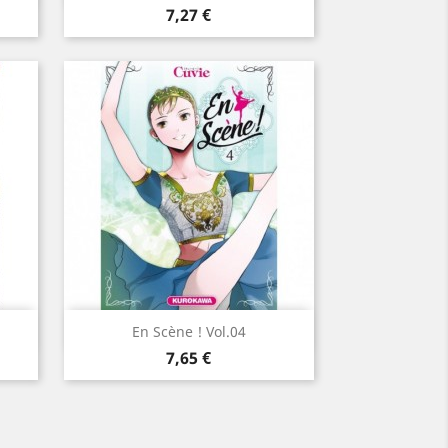
Prix
7,27 €
Aperçu rapide

En Scène ! Vol.04
Prix
7,65 €