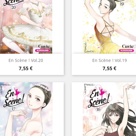
Aperçu rapide
Aperçu rapide


En Scène ! Vol.20
En Scène ! Vol.19
Prix
Prix
7,55 €
7,55 €