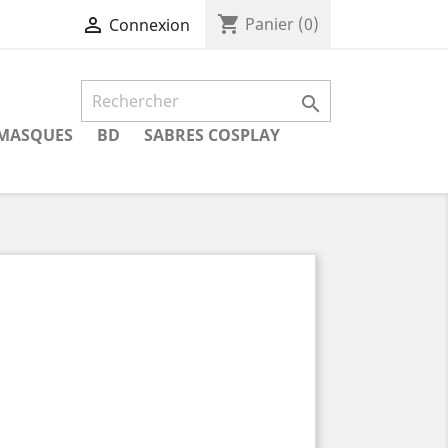
shopping_cart

Panier
(0)
Connexion

MASQUES
BD
SABRES COSPLAY