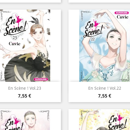
Aperçu rapide
Aperçu rapide


En Scène ! Vol.23
En Scène ! Vol.22
Prix
Prix
7,55 €
7,55 €