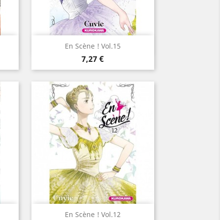
Aperçu rapide

En Scène ! Vol.15
Prix
7,27 €
Aperçu rapide

En Scène ! Vol.12