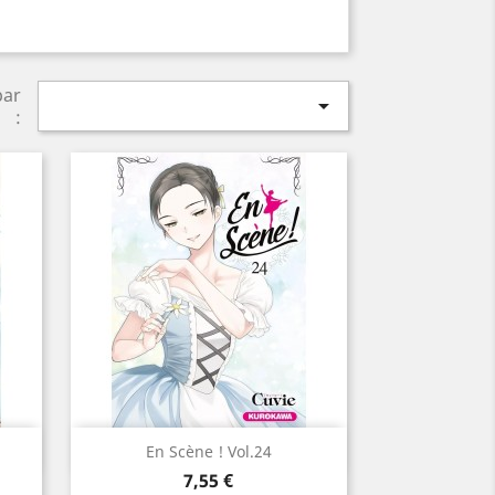
par

:
Aperçu rapide

En Scène ! Vol.24
Prix
7,55 €