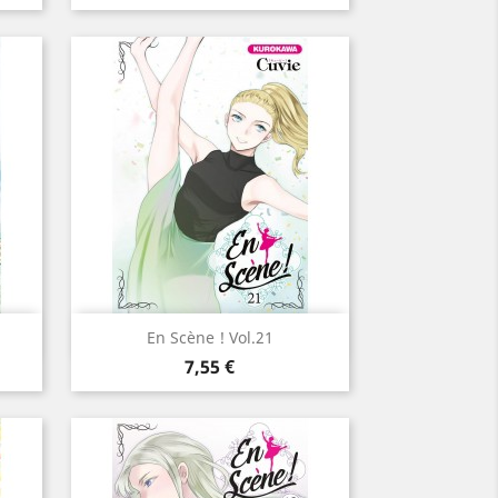
Aperçu rapide

En Scène ! Vol.21
Prix
7,55 €