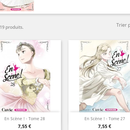
Trier 
 19 produits.
Aperçu rapide
Aperçu rapide


En Scène ! - Tome 28
En Scène ! - Tome 27
Prix
Prix
7,55 €
7,55 €